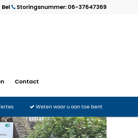
Bel
Storingsnummer: 06-37647369
en
Contact
fertes
Weten waar u aan toe bent