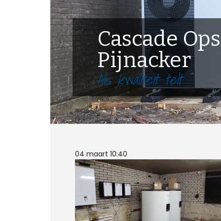
Cascade Opst
Pijnacker
Als kwaliteit telt
04 maart 10:40