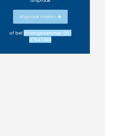
afspraak
Afspraak maken
of bel
Storingsnummer: 06-
37647369