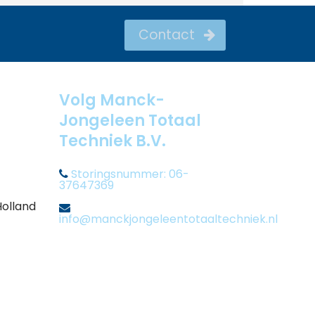
Contact
Volg Manck-
Jongeleen Totaal
Techniek B.V.
Storingsnummer: 06-
37647369
Holland
info@manckjongeleentotaaltechniek.nl