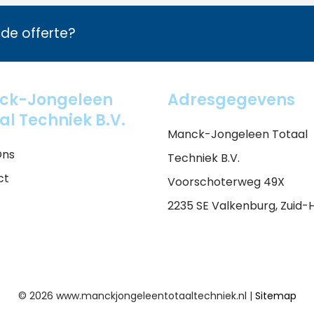
ende offerte?
ck-Jongeleen
Adresgegevens
al Techniek B.V.
Manck-Jongeleen Totaal
Ons
Techniek B.V.
ct
Voorschoterweg 49X
2235 SE Valkenburg, Zuid-
© 2026 www.manckjongeleentotaaltechniek.nl |
Sitemap